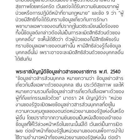
สุขภาพโดยเคร่งครัด เว้นแต่จะได้รับความยินยอมจากผู้
ป่วยหรือการปฏิบัติหน้าที่ตามกฎหมาย” และข้อ 9 ว่า “ผู้
ป่วยมีสิทธิที่จะได้รับทราบข้อมูลเกี่ยวกับการรักษา
พยาบาลเฉพาะของตนที่ปรากฏในเวชระเบียนเมื่อร้องขอ
ทั้งนี้ข้อมูลดังกล่าวต้องไม่เป็นการละเมิดสิทธิส่วนตัวของ
บุคคลอื่น” จะเห็นได้ชัดว่า ตัวผู้ป่วยเองก็มีสิทธิเพียงรับ
ทราบข้อมูลเฉพาะของตนเท่านั้น หามีสิทธิล่วงรู้ถึงข้อมูล
บุคคลอื่นไม่ เพราะอาจจะละเมิดสิทธิส่วนตัวของบุคคลอื่น
ได้เช่นกัน
พระราชบัญญัติข้อมูลข่าวสารของราชการ พ.ศ. 2540
“ข้อมูลข่าวสารส่วนบุคคล หมายความว่า ข้อมูลข่าวสาร
เกี่ยวกับสิ่งเฉพาะตัวของบุคคล เช่น ประวัติสุขภาพ และให้
หมายความรวมถึงข้อมูลข่าวสารเกี่ยวกับสิ่งเฉพาะตัวของ
ผู้ที่ถึงแก่กรรมแล้วด้วย” มาตรา 24 บัญญัติว่า “หน่วย
งานของรัฐจะเปิดเผยข้อมูลข่าวสารส่วนบุคคลที่อยู่ใน
ความควบคุมดูแลของตนต่อหน่วยงานของรัฐแห่งอื่นหรือ
ผู้อื่น โดยปราศจากความยินยอมเป็นหนังสือของเจ้าของ
ข้อมูลที่ให้ไว้ล่วงหน้าหรือในขณะนั้นมิได้ เว้นแต่เป็นการเปิด
เผย ต่อเจ้าหน้าที่ของรัฐในหน่วยงานของตนเพื่อการนำไป
ใช้ตามอำนาจหน้าที่ของหน่วยงานของรัฐแห่งนั้น ต่อเจ้า