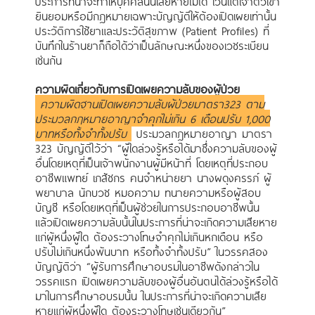
ประการที่น่าจะทำให้บุคคลนั้นเสียหายไม่ได้ เว้นแต่เจ้าตัวเขา
ยินยอมหรือมีกฎหมายเฉพาะบัญญัติให้ต้องเปิดเผยเท่านั้น
ประวัติการใช้ยาและประวัติสุขภาพ (Patient Profiles) ที่
บันทึกในร้านยาก็ถือได้ว่าเป็นลักษณะหนึ่งของเวชระเบียน
เช่นกัน
ความผิดเกี่ยวกับการเปิดเผยความลับของผู้ป่วย
ความผิดฐานเปิดเผยความลับผู้ป่วยมาตรา323 ตาม
ประมวลกฎหมายอาญาจำคุกไม่เกิน 6 เดือนปรับ 1,000
บาทหรือทั้งจำทั้งปรับ
ประมวลกฎหมายอาญา มาตรา
323 บัญญัติไว้ว่า “ผู้ใดล่วงรู้หรือได้มาซึ่งความลับของผู้
อื่นโดยเหตุที่เป็นเจ้าพนักงานผู้มีหน้าที่ โดยเหตุที่ประกอบ
อาชีพแพทย์ เภสัชกร คนจำหน่ายยา นางผดุงครรภ์ ผู้
พยาบาล นักบวช หมอความ ทนายความหรือผู้สอบ
บัญชี หรือโดยเหตุที่เป็นผู้ช่วยในการประกอบอาชีพนั้น
แล้วเปิดเผยความลับนั้นในประการที่น่าจะเกิดความเสียหาย
แก่ผู้หนึ่งผู้ใด ต้องระวางโทษจำคุกไม่เกินหกเดือน หรือ
ปรับไม่เกินหนึ่งพันบาท หรือทั้งจำทั้งปรับ” ในวรรคสอง
บัญญัติว่า “ผู้รับการศึกษาอบรมในอาชีพดังกล่าวใน
วรรคแรก เปิดเผยความลับของผู้อื่นอันตนได้ล่วงรู้หรือได้
มาในการศึกษาอบรมนั้น ในประการที่น่าจะเกิดความเสีย
หายแก่ผู้หนึ่งผู้ใด ต้องระวางโทษเช่นเดียวกัน”