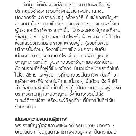
ข้อมูล ข้อเท็จจริงที่ผู้รับบริการมาเปิดเผยให้แก่ผู้
ประกอบวิชาชีพ (รวมทั้งผู้ที่เป็นเจ้าพนักงาน เช่น
บุคลากรด้านสาธารณสุข) เพื่อหาวิธีแก้ไขเยียวยาปัญหา
ของตน เป็นข้อมูลที่เป็นความลับ ผู้รับบริการเปิดเผยให้แก่
ผู้ประกอบวิชาชีพทราบเท่านั้น ไม่ประสงค์จะให้บุคคลที่สาม
รู้ข้อมูลนี้ หากผู้ประกอบวิชาชีพหรือเจ้าพนักงานนำไปเปิด
เผยแล้วยังความเสียหายแก่ผู้หนึ่งผู้ใด (รวมทั้งผู้รับ
บริการนั้นด้วย) ถือว่าเป็นการเปิดเผยความลับอัน
เนื่องจากการประกอบอาชีพ จึงมีความผิดกฎหมาย
อาญามาตรานี้ได้ ผู้ประกอบวิชาชีพตามมาตรานี้ระบุ
ชัดเจนรวมถึงทั้งผู้ที่เป็นเภสัชกร เป็นคนจำหน่ายยาทั่วไปที่
ไม่ใช่เภสัชกร และผู้รับการศึกษาอบรมในอาชีพ (นักศึกษา
เภสัชศาสตร์ที่ฝึกงานในร้านยานั่นเอง) นั้นด้วย จึงเห็นได้
ว่า ข้อมูลของลูกค้าที่มาซื้อยาถือเป็นความลับของผู้มารับ
บริการตามกฎหมายอาญานี้ ซึ่งก็น่าจะรวมไปถึง
“ประวัติการใช้ยา หรือประวัติลูกค้า” ที่มีการบันทึกไว้ใน
ร้านยาด้วย
เปิดเผยความลับด้านสุขภาพ
พระราชบัญญัติสุขภาพแห่งชาติ พ.ศ.2550 มาตรา 7
บัญญัติว่า “ข้อมูลด้านสุขภาพของบุคคล เป็นความลับ