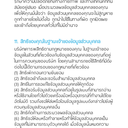
รักษาความปลอดภัยทั้งทางกายภาพ และทางเทคนิคที่ทัน
สมัยอยู่เสมอ เมื่อประมวลผลข้อมูลส่วนบุคคลของคุณ
เพื่อให้คุณมั่นใจว่า ข้อมูลส่วนบุคคลของคุณจะไม่สูญหาย
ถูกทําลายโดยไม่ตั้งใจ ถูกนําไปใช้ในทางที่ผิด ถูกเปิดเผย
และเข้าถึงโดยบุคคลทั่วไปที่ไม่มีอำนาจ
11. สิทธิของคุณในฐานะเจ้าของข้อมูลส่วนบุคคล
บริษัทเคารพสิทธิตามกฎหมายของคุณ ในฐานะเจ้าของ
ข้อมูลในส่วนที่เกี่ยวข้องกับข้อมูลส่วนบุคคลของคุณที่อยู่
ในการควบคุมของบริษัท โดยคุณสามารถขอใช้สิทธิที่มีดัง
ต่อไปนี้ได้ตามกรอบของกฎหมายที่เกี่ยวข้อง
(1) สิทธิเพิกถอนความยินยอม
(2) สิทธิขอเข้าถึงและขอรับสำเนาข้อมูลส่วนบุคคล
(3) สิทธิในการขอแก้ไขข้อมูลส่วนบุคคลให้ถูกต้อง
(4) สิทธิขอรับข้อมูลส่วนบุคคลที่อยู่ในรูปแบบที่สามารถอ่าน
หรือใช้งานโดยทั่วไปด้วยเครื่องมือหรืออุปกรณ์ที่ทำงานได้โดย
อัตโนมัติ รวมถึงขอให้ส่งหรือโอนข้อมูลรูปแบบดังกล่าวไปยังผู้
ควบคุมข้อมูลส่วนบุคคลอื่น
(5) สิทธิคัดค้านการประมวลผลข้อมูลส่วนบุคคล
(6) สิทธิขอให้ลบหรือทำลายหรือทำให้ข้อมูลส่วนบุคคลเป็น
ข้อมูลที่ไม่สามารถระบุตัวบุคคลได้ เมื่อข้อมูลนั้นหมดความ