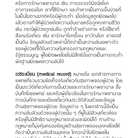
หรือการรักษาพยาบาล เช่น การตรวจวินิจฉัยโรค
อาการของโรค ยาที่ใช้รักษา และถ้าหากเป็นการเจ็บป่วยที่
ไม่เป็นไปตามปกติหรือมีผู้กระทำ เมื่อข้อมูลถูกเปิดเผยไป
แล้วอาจทำให้ผู้ป่วยเกิดความอับอายหรือถูกคุกคามชีวิต
เช่น กรณีผู้ป่วยถูกข่มขืน ถูกทำร้ายร่างกาย หรือใช้ยาที่
สังคมรังเกียจ เช่น ยารักษาโรคเรื้อน ยาวัณโรค ยาเอดส์
เป็นต้น ข้อมูลส่วนตัวเหล่านี้ถือว่าเป็นความลับเฉพาะตัว
ของผู้ป่วยที่ได้รับความคุ้มครองตามกฎหมายและ
รัฐธรรมนูญ ผู้ใดเปิดเผยโดยไม่มีสิทธิจึงอาจเป็นการกระทำ
ผิดฐานเปิดเผยความลับได้
เวชระเบียน (medical record)
หมายถึง เอกสารทางการ
แพทย์ที่รวบรวมข้อเท็จจริงเกี่ยวกับสุขภาพของผู้ป่วย โดย
เป็นประวัติเกี่ยวกับการเจ็บป่วยและการรักษาพยาบาล ซึ่ง
บันทึกโดยแพทย์ และหรือผู้เกี่ยวข้องในการรักษาพยาบาล
การบันทึกรายละเอียดเกี่ยวกับประวัติส่วนตัวและข้อมูล
ด้านสุขภาพของผู้ป่วย ข้อมูลต่าง ๆ ในเอกสารนี้จึงเป็น
ความลับส่วนตัวของผู้ป่วยนั้น ๆ ที่ผู้ไม่มีส่วนเกี่ยวข้อง
หรือผู้ไม่มีสิทธิตามกฎหมายจะล่วงละเมิดมิได้ ทางด้าน
กฎหมายก็มุ่งคุ้มครองข้อมูลด้านสุขภาพของบุคคลโดยให้
ถือว่าเป็นความลับส่วนบุคคล ใครจะนำไปเปิดเผยใน