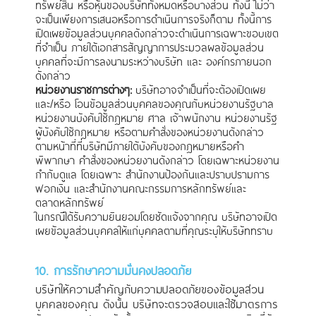
ทรัพย์สิน หรือหุ้นของบริษัททั้งหมดหรือบางส่วน ทั้งนี้ ไม่ว่า
จะเป็นเพียงการเสนอหรือการดําเนินการจริงก็ตาม ทั้งนี้การ
เปิดเผยข้อมูลส่วนบุคคลดังกล่าวจะดำเนินการเฉพาะขอบเขต
ที่จำเป็น ภายใต้เอกสารสัญญาการประมวลผลข้อมูลส่วน
บุคคลที่จะมีการลงนามระหว่างบริษัท และ องค์กรภายนอก
ดังกล่าว
หน่วยงานราชการต่างๆ:
บริษัทอาจจำเป็นที่จะต้องเปิดเผย
และ/หรือ โอนข้อมูลส่วนบุคคลของคุณกับหน่วยงานรัฐบาล
หน่วยงานบังคับใช้กฎหมาย ศาล เจ้าพนักงาน หน่วยงานรัฐ
ผู้บังคับใช้กฎหมาย หรือตามคำสั่งของหน่วยงานดังกล่าว
ตามหน้าที่ที่บริษัทมีภายใต้บังคับของกฎหมายหรือคำ
พิพากษา คำสั่งของหน่วยงานดังกล่าว โดยเฉพาะหน่วยงาน
กำกับดูแล โดยเฉพาะ สำนักงานป้องกันและปราบปรามการ
ฟอกเงิน และสำนักงานคณะกรรมการหลักทรัพย์และ
ตลาดหลักทรัพย์
ในกรณีได้รับความยินยอมโดยชัดแจ้งจากคุณ บริษัทอาจเปิด
เผยข้อมูลส่วนบุคคลให้แก่บุคคลตามที่คุณระบุให้บริษัททราบ
10. การรักษาความมั่นคงปลอดภัย
บริษัทให้ความสำคัญกับความปลอดภัยของข้อมูลส่วน
บุคคลของคุณ ดังนั้น บริษัทจะตรวจสอบและใช้มาตรการ