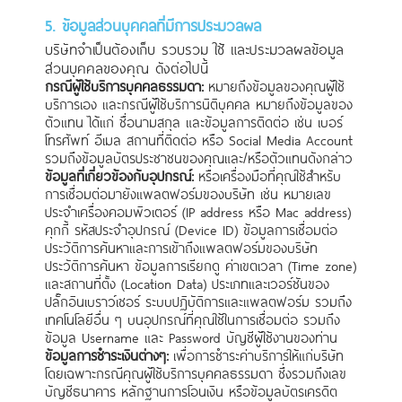
5. ข้อมูลส่วนบุคคลที่มีการประมวลผล
บริษัทจำเป็นต้องเก็บ รวบรวม ใช้ และประมวลผลข้อมูล
ส่วนบุคคลของคุณ ดังต่อไปนี้
กรณีผู้ใช้บริการบุคคลธรรมดา:
หมายถึงข้อมูลของคุณผู้ใช้
บริการเอง และกรณีผู้ใช้บริการนิติบุคคล หมายถึงข้อมูลของ
ตัวแทน ได้แก่ ชื่อนามสกุล และข้อมูลการติดต่อ เช่น เบอร์
โทรศัพท์ อีเมล สถานที่ติดต่อ หรือ Social Media Account
รวมถึงข้อมูลบัตรประชาชนของคุณและ/หรือตัวแทนดังกล่าว
ข้อมูลที่เกี่ยวข้องกับอุปกรณ์:
หรือเครื่องมือที่คุณใช้สำหรับ
การเชื่อมต่อมายังแพลตฟอร์มของบริษัท เช่น หมายเลข
ประจำเครื่องคอมพิวเตอร์ (IP address หรือ Mac address)
คุกกี้ รหัสประจำอุปกรณ์ (Device ID) ข้อมูลการเชื่อมต่อ
ประวัติการค้นหาและการเข้าถึงแพลตฟอร์มของบริษัท
ประวัติการค้นหา ข้อมูลการเรียกดู ค่าเขตเวลา (Time zone)
และสถานที่ตั้ง (Location Data) ประเภทและเวอร์ชันของ
ปลั๊กอินเบราว์เซอร์ ระบบปฏิบัติการและแพลตฟอร์ม รวมถึง
เทคโนโลยีอื่น ๆ บนอุปกรณ์ที่คุณใช้ในการเชื่อมต่อ รวมถึง
ข้อมูล Username และ Password บัญชีผู้ใช้งานของท่าน
ข้อมูลการชำระเงินต่างๆ:
เพื่อการชำระค่าบริการให้แก่บริษัท
โดยเฉพาะกรณีคุณผู้ใช้บริการบุคคลธรรมดา ซึ่งรวมถึงเลข
บัญชีธนาคาร หลักฐานการโอนเงิน หรือข้อมูลบัตรเครดิต