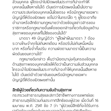
ส่วนบุคคล ผู้ใดจะนำไปเปิดเผยในประการที่น่าจะทำให้
บุคคลนั้นเสียหายไม่ได้ เว้นแต่การเปิดเผยนั้นเป็นไปตาม
ความประสงค์ของบุคคลนั้นโดยตรง หรือมีกฎหมายเฉพาะ
บัญญัติให้ต้องเปิดเผย แต่ไม่ว่าในกรณีใด ๆ ผู้ใดจะอาศัย
อำนาจหรือสิทธิตามกฎหมายว่าด้วยข้อมูลข่าวสารของ
ราชการหรือกฎหมายอื่นเพื่อขอเอกสารเกี่ยวกับข้อมูลด้าน
สุขภาพของบุคคลที่ไม่ใช่ของตนไม่ได้”
มาตรา 49 บัญญัติว่า “ผู้ใดฝ่าฝืนมาตรา 7 ต้อง
ระวางโทษจำคุกไม่เกินหกเดือน หรือปรับไม่เกินหนึ่งหมื่น
บาท หรือทั้งจำทั้งปรับ ความผิดตามมาตรานี้เป็นความ
ผิดอันยอมความได้”
กฎหมายดังกล่าว เห็นว่ามีเจตนามุ่งคุ้มครองข้อมูล
ด้านสุขภาพของบุคคลโดยให้ถือว่าเป็นความลับส่วนบุคคล
ใครจะนำไปเปิดเผยในประการที่น่าจะทำให้บุคคลนั้นเสียหาย
ไม่ได้ เว้นแต่เจ้าตัวเขายินยอมหรือมีกฎหมายเฉพาะ
บัญญัติให้ต้องเปิดเผยเท่านั้น
สิทธิผู้ป่วยเกี่ยวกับความลับด้านสุขภาพ
กระทรวงสาธารณสุขและสภาวิชาชีพทางการแพทย์และ
สาธารณสุขได้ร่วมกันประกาศสิทธิของผู้ป่วย เมื่อวันที่ 16
เมษายน พ.ศ. 2541 ข้อ 7 ว่า “ผู้ป่วยมีสิทธิที่จะได้รับการ
ปกปิดข้อมูลเกี่ยวกับตนเองจากผู้ประกอบวิชาชีพด้าน