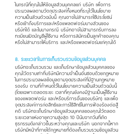
ในกรณีที่คุณไม่ให้ข้อมูลส่วนบุคคลแก่ บริษัท เพื่อการ
ประมวลผลตามวัตถุประสงค์ทั้งหมดที่ระบุไว้ในนโยบาย
ความเป็นส่วนตัวฉบับนี้ คุณอาจไม่สามารถใช้ประโยชน์
หรือเข้าถึงบริการและ/หรือแพลตฟอร์มบางส่วนของ
บริษัทได้ และในบางกรณี บริษัทอาจไม่สามารถรับการลง
ทะเบียนเปิดบัญชีผู้ใช้งาน หรือการสมัครเป็นลูกค้าของคุณ
หรือไม่สามารถให้บริการ และ/หรือแพลตฟอร์มแก่คุณได้
8. ระยะเวลาในการเก็บรวบรวมข้อมูลส่วนบุคคล
บริษัทจะเก็บรวบรวม และเก็บรักษาข้อมูลส่วนบุคคลของ
คุณไว้ตราบเท่าที่บริษัทมีความจำเป็นอันชอบด้วยกฎหมาย
ในการประมวลผลข้อมูลตามจุดประสงค์ที่มีฐานกฎหมาย
รองรับ ตามที่กำหนดไว้ในนโยบายความเป็นส่วนตัวฉบับนี้
(โดยเฉพาะตลอดระยะ เวลาที่คุณยังคงมีฐานะเป็นผู้ใช้งาน
ของแพลตฟอร์ม และ/หรือบริการอื่นของบริษัท) และเพื่อ
จุดประสงค์การก่อสิทธิและการใช้สิทธิในการฟ้องร้องต่อสู้
คดี บริษัทจะเก็บรักษาข้อมูลส่วนบุคคลของคุณไว้ตลอด
ระยะเวลาแห่งอายุความสูงสุด 10 ปีนับจากวันที่เกิด
ธุรกรรมดังกล่าวขึ้นระหว่างคุณและบริษัท นอกจากนี้หาก
บริษัทมีหน้าที่ภายใต้กฎหมายที่ต้องเก็บรวบรวมข้อมูลส่วน