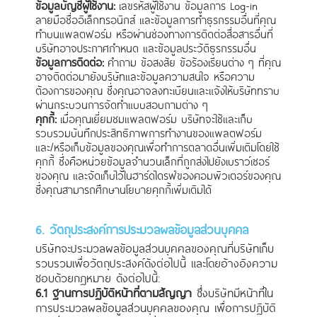
ข้อมูลบัญชีผู้ใช้งาน:
เลขรหัสผู้ใช้งาน ข้อมูลการ Log-in
ลายมือชื่ออิเล็กทรอนิกส์ และข้อมูลการทำธุรกรรมอื่นที่คุณ
ทำบนแพลตฟอร์ม หรือผ่านช่องทางการติดต่อสื่อสารอื่นที่
บริษัทอาจประกาศกำหนด และข้อมูลประวัติธุรกรรมอื่น
ข้อมูลการติดต่อ:
คำถาม ข้อสงสัย ข้อร้องเรียนต่าง ๆ ที่คุณ
อาจติดต่อมายังบริษัทและข้อมูลความสนใจ หรือความ
ต้องการของคุณ ซึ่งคุณอาจลงทะเบียนและแจ้งให้บริษัททราบ
ผ่านกระบวนการจัดทำแบบสอบถามต่าง ๆ
คุกกี้:
เมื่อคุณเยี่ยมชมแพลตฟอร์ม บริษัทจะใช้และเก็บ
รวบรวมบันทึกประสิทธิภาพการทำงานของแพลตฟอร์ม
และ/หรือเก็บข้อมูลของคุณเพื่อทำการตลาดอื่นเพิ่มเติมโดยใช้
คุกกี้ ซึ่งคือหน่วยข้อมูลจํานวนเล็กที่ถูกส่งไปยังเบราว์เซอร์
ของคุณ และจัดเก็บไว้ในฮาร์ดไดรฟ์ของคอมพิวเตอร์ของคุณ
ซึ่งคุณสามารถศึกษานโยบายคุกกี้เพิ่มเติมได้
6. วัตถุประสงค์การประมวลผลข้อมูลส่วนบุคคล
บริษัทจะประมวลผลข้อมูลส่วนบุคคลของคุณที่บริษัทเก็บ
รวบรวมเพื่อวัตถุประสงค์ดังต่อไปนี้ และโดยอ้างอิงความ
ชอบด้วยกฎหมาย ดังต่อไปนี้:
6.1 ฐานการปฏิบัติหน้าที่ตามสัญญา
ซึ่งบริษัทมีหน้าที่ใน
การประมวลผลข้อมูลส่วนบุคคลของคุณ เพื่อการปฏิบัติ