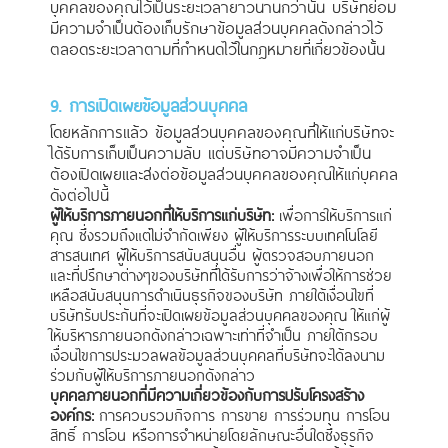
บุคคลของคุณไว้เป็นระยะเวลายาวนานกว่านั้น บริษัทย่อม
มีความจำเป็นต้องเก็บรักษาข้อมูลส่วนบุคคลดังกล่าวไว้
ตลอดระยะเวลาตามที่กำหนดไว้ในกฎหมายที่เกี่ยวข้องนั้น
9. การเปิดเผยข้อมูลส่วนบุคคล
โดยหลักการแล้ว ข้อมูลส่วนบุคคลของคุณที่ให้แก่บริษัทจะ
ได้รับการเก็บเป็นความลับ แต่บริษัทอาจมีความจำเป็น
ต้องเปิดเผยและส่งต่อข้อมูลส่วนบุคคลของคุณให้แก่บุคคล
ดังต่อไปนี้
ผู้ให้บริการภายนอกที่ให้บริการแก่บริษัท:
เพื่อการให้บริการแก่
คุณ ซึ่งรวมถึงแต่ไม่จำกัดเพียง ผู้ให้บริการระบบเทคโนโลยี
สารสนเทศ ผู้ให้บริการสนับสนุนอื่น ผู้ตรวจสอบภายนอก
และที่ปรึกษาต่างๆของบริษัทที่ได้รับการว่าจ้างเพื่อให้การช่วย
เหลือสนับสนุนการดำเนินธุรกิจของบริษัท ภายใต้เงื่อนไขที่
บริษัทรับประกันที่จะเปิดเผยข้อมูลส่วนบุคคลของคุณ ให้แก่ผู้
ให้บริหารภายนอกดังกล่าวเฉพาะเท่าที่จำเป็น ภายใต้กรอบ
เงื่อนไขการประมวลผลข้อมูลส่วนบุคคลที่บริษัทจะได้ลงนาม
ร่วมกับผู้ให้บริการภายนอกดังกล่าว
บุคคลภายนอกที่มีความเกี่ยวข้องกับการปรับโครงสร้าง
องค์กร:
การควบรวมกิจการ การขาย การร่วมทุน การโอน
สิทธิ์ การโอน หรือการจําหน่ายโดยลักษณะอื่นใดซึ่งธุรกิจ