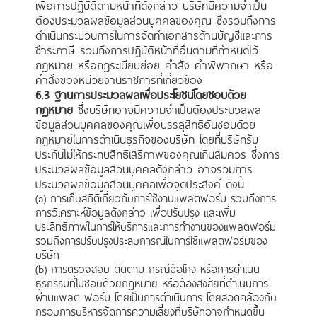
เพื่อการปฏิบัติตามหน้าที่ดังกล่าว บริษัทมีความจำเป็น
ต้องประมวลผลข้อมูลส่วนบุคคลของคุณ ซึ่งรวมถึงการ
ดำเนินกระบวนการในการจัดทำเอกสารด้านบัญชีและการ
ชำระภาษี รวมถึงการปฏิบัติหน้าที่อื่นตามที่กำหนดไว้
กฎหมาย หรือกฎระเบียบย่อย คำสั่ง คำพิพากษา หรือ
คำสั่งของหน่วยงานราชการที่เกี่ยวข้อง
6.3 ฐานการประมวลผลเพื่อประโยชน์โดยชอบด้วย
กฎหมาย
ซึ่งบริษัทอาจมีความจำเป็นต้องประมวลผล
ข้อมูลส่วนบุคคลของคุณเพื่อบรรลุสิทธิอันชอบด้วย
กฎหมายในการดำเนินธุรกิจของบริษัท โดยที่บริษัทรับ
ประกันไม่ให้กระทบสิทธิเสรีภาพของคุณเกินสมควร ซึ่งการ
ประมวลผลข้อมูลส่วนบุคคลดังกล่าว อาจรวมการ
ประมวลผลข้อมูลส่วนบุคคลเพื่อจุดประสงค์ ดังนี้
(a) การเก็บสถิติเกี่ยวกับการใช้งานแพลตฟอร์ม รวมถึงการ
การวิเคราะห์ข้อมูลดังกล่าว เพื่อปรับปรุง และเพิ่ม
ประสิทธิภาพในการให้บริการและการทำงานของแพลตฟอร์ม
รวมถึงการปรับปรุงประสบการณ์ในการใช้แพลตฟอร์มของ
บริษัท
(b) การตรวจสอบ ติดตาม กรณีฉ้อโกง หรือการดำเนิน
ธุรกรรมที่ไม่ชอบด้วยกฎหมาย หรือต้องสงสัยที่ดำเนินการ
ผ่านแพลต ฟอร์ม โดยเป็นการดำเนินการ โดยสอดคล้องกับ
กรอบการบริหารจัดการความเสี่ยงที่บริษัทอาจกำหนดขึ้น